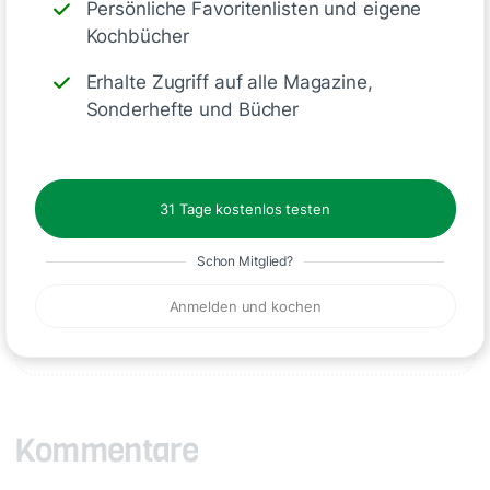
Belag
: Experimentiere mit
Persönliche Favoritenlisten und eigene
Kochbücher
verschiedenen Belägen
, um deine
perfekte Pinsa zu kreieren.
Erhalte Zugriff auf alle Magazine,
Sonderhefte und Bücher
Deine Notizen
31 Tage kostenlos testen
Schon Mitglied?
Anmelden und kochen
Schreiben
Kommentare