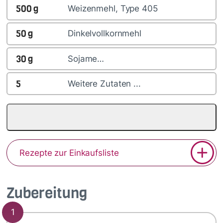
500
g
Weizenmehl, Type 405
50
g
Dinkelvollkornmehl
30
g
Sojame…
5
Weitere Zutaten ...
Rezepte zur Einkaufsliste
Zubereitung
1