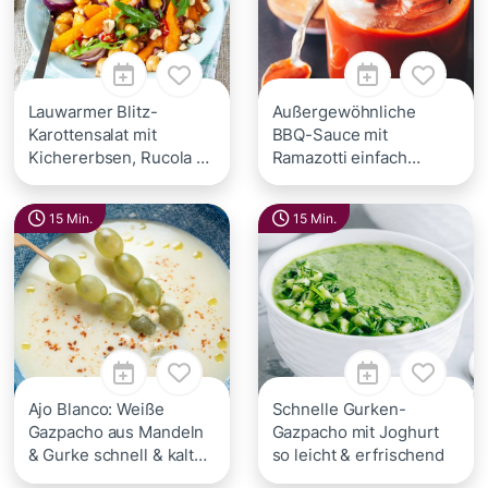
Lauwarmer Blitz-
Außergewöhnliche
Karottensalat mit
BBQ-Sauce mit
Kichererbsen, Rucola &
Ramazotti einfach
Haselnuss
selbermachen
15 Min.
15 Min.
Ajo Blanco: Weiße
Schnelle Gurken-
Gazpacho aus Mandeln
Gazpacho mit Joghurt
& Gurke schnell & kalt
so leicht & erfrischend
genießen