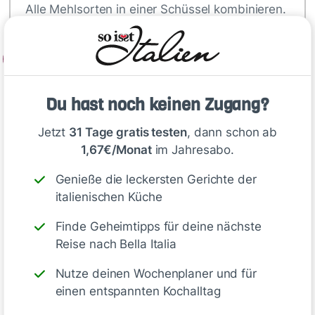
Alle Mehlsorten in einer Schüssel kombinieren.
2
Hefe in Wasser auflösen und Olivenöl…
Du hast noch keinen Zugang?
Tipp
Jetzt
31 Tage gratis testen
, dann schon ab
1,67€/Monat
im Jahresabo.
Teigruhe
: Längere Ruhezeiten im
Genieße die leckersten Gerichte der
Kühlschrank verbessern die Textur
italienischen Küche
und den Geschmack der Pinsa.
Finde Geheimtipps für deine nächste
Reise nach Bella Italia
Backpapier verwenden
: Ein Tipp,
um ein Anhaften während des
Nutze deinen Wochenplaner und für
Backens zu vermeiden.
einen entspannten Kochalltag