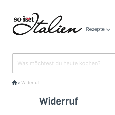
Direkt
zum
Inhalt
Rezepte
Widerruf
>
Widerruf