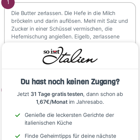
1
Die Butter zerlassen. Die Hefe in die Milch
bröckeln und darin auflösen. Mehl mit Salz und
Zucker in einer Schüssel vermischen, die
Hefemischung angießen. Eigelb, zerlassene
Butter, Rosinen und Rum dazugeben und alles
zu einem glatten Teig verkneten. Den Teig mit
einem Küchenhandtuch abgedeckt 45 Minuten
ruhen lassen.
Du hast noch keinen Zugang?
2
Jetzt
31 Tage gratis testen
, dann schon ab
Reichlich Butterschmalz in einer tiefen…
1,67€/Monat
im Jahresabo.
Genieße die leckersten Gerichte der
Tipp
italienischen Küche
Finde Geheimtipps für deine nächste