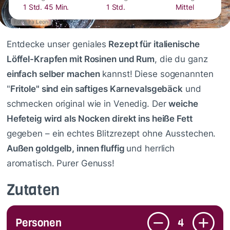
1 Std. 45 Min.
1 Std.
Mittel
Foto: Ira Leoni
Entdecke unser geniales
Rezept für italienische
Löffel-Krapfen mit Rosinen und Rum
, die du ganz
einfach selber machen
kannst! Diese sogenannten
"
Fritole" sind ein saftiges Karnevalsgebäck
und
schmecken original wie in Venedig. Der
weiche
Hefeteig wird als Nocken direkt ins heiße Fett
gegeben – ein echtes Blitzrezept ohne Ausstechen.
Außen goldgelb, innen fluffig
und herrlich
aromatisch. Purer Genuss!
Zutaten
Personen
4