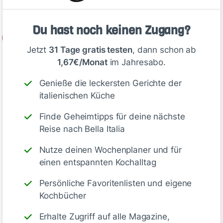
und Sellerie in Würfel schneiden.
Du hast noch keinen Zugang?
2
Jetzt
31 Tage gratis testen
, dann schon ab
Olivenöl in einem großen Topf erhitzen…
1,67€/Monat
im Jahresabo.
Genieße die leckersten Gerichte der
Deine Notizen
italienischen Küche
Finde Geheimtipps für deine nächste
Reise nach Bella Italia
Nutze deinen Wochenplaner und für
Schreiben
einen entspannten Kochalltag
Persönliche Favoritenlisten und eigene
Kochbücher
Kommentare
Erhalte Zugriff auf alle Magazine,