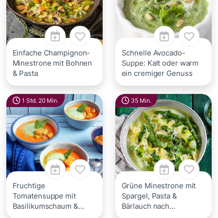
Einfache Champignon-
Schnelle Avocado-
Minestrone mit Bohnen
Suppe: Kalt oder warm
& Pasta
ein cremiger Genuss
1 Std. 20 Min.
35 Min.
Fruchtige
Grüne Minestrone mit
Tomatensuppe mit
Spargel, Pasta &
Basilikumschaum &
Bärlauch nach
Parmesan-Polenta-
Originalrezept