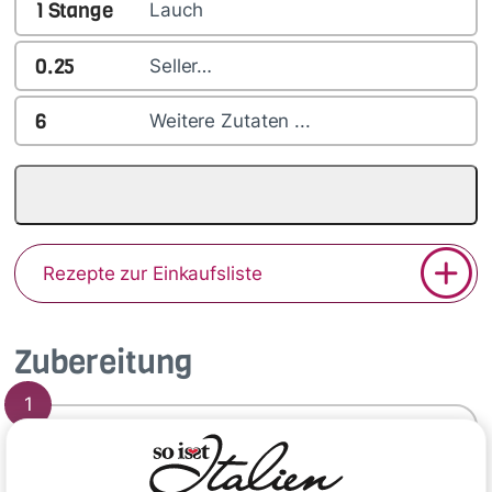
1
Stange
Lauch
0.25
Seller…
6
Weitere Zutaten ...
Rezepte zur Einkaufsliste
Zubereitung
1
Das Gemüse putzen, ggfs. schälen und
waschen. Karotten in Scheiben, Lauch in Ringe