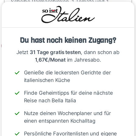
Scheibe Parmaschinken, 1 Tomate und 1
Salbeiblatt belegen. Wie eine Tasche
zusammenklappen, dann mit einem
Holzspießchen fixieren.
Du hast noch keinen Zugang?
2
Jetzt
31 Tage gratis testen
, dann schon ab
2 EL des Gewürzöls der getrockneten…
1,67€/Monat
im Jahresabo.
Genieße die leckersten Gerichte der
Tipp
italienischen Küche
Finde Geheimtipps für deine nächste
TIPP:
Wer möchte,
löscht die
Reise nach Bella Italia
angebratenen Saltimbocca mit
Weißwein
ab und gibt etwas
Nutze deinen Wochenplaner und für
einen entspannten Kochalltag
eiskalte Butter
dazu – so entsteht
schnell eine leckere Soße
.
Persönliche Favoritenlisten und eigene