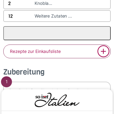
2
Knobla…
12
Weitere Zutaten ...
Rezepte zur Einkaufsliste
Zubereitung
1
Den Backofengrill vorheizen. Paprikaschoten
waschen und trocken tupfen, dann vierteln,
entkernen und mit der Hautseite nach oben
auf ein mit Backpapier belegtes Blech setzen.