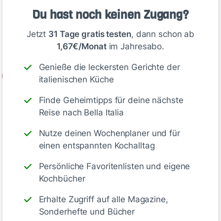
Unter dem heißen Grill so lange garen, bis die
Du hast noch keinen Zugang?
Haut schwarze Blasen wirft. Herausnehmen,
mit einem feuchten Küchenhandtuch abdecken
Jetzt
31 Tage gratis testen
, dann schon ab
und abkühlen lassen.
1,67€/Monat
im Jahresabo.
Genieße die leckersten Gerichte der
2
italienischen Küche
Inzwischen Schalotten und Knoblauch…
Finde Geheimtipps für deine nächste
Reise nach Bella Italia
Deine Notizen
Nutze deinen Wochenplaner und für
einen entspannten Kochalltag
Persönliche Favoritenlisten und eigene
Kochbücher
Schreiben
Erhalte Zugriff auf alle Magazine,
Sonderhefte und Bücher