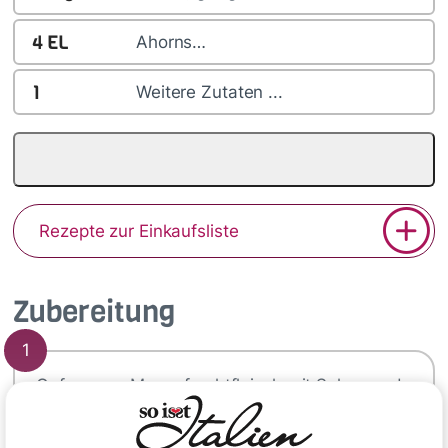
4
EL
Ahorns…
1
Weitere Zutaten ...
Rezepte zur Einkaufsliste
Zubereitung
1
Gefrorenes Mangofruchtfleisch mit Sahne und
Ahornsirup mit einem leistungsfähigen
Stabmixer pürieren, bis ein cremiges Eis