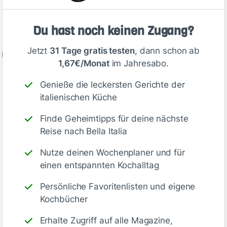
entstanden ist. Das Eis zu Kugeln formen und
mit gehackten Pistazien garniert servieren.
Du hast noch keinen Zugang?
Jetzt
31 Tage gratis testen
, dann schon ab
2
1,67€/Monat
im Jahresabo.
Genieße die leckersten Gerichte der
Tipp
italienischen Küche
Finde Geheimtipps für deine nächste
Anstelle von Mango bieten sich
Reise nach Bella Italia
auch andere gefrorene Früchte (z.
Nutze deinen Wochenplaner und für
B. Kirschen) an.
einen entspannten Kochalltag
Persönliche Favoritenlisten und eigene
Kochbücher
Deine Notizen
Erhalte Zugriff auf alle Magazine,