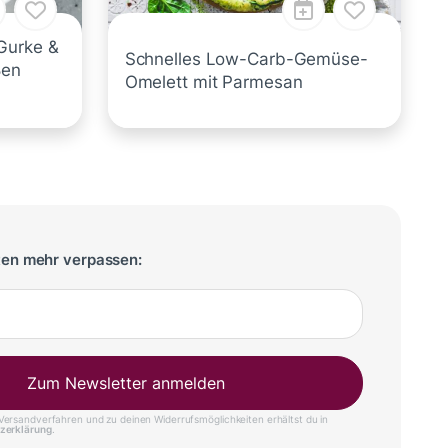
Gurke &
Schnelles Low-Carb-Gemüse-
ßen
Omelett mit Parmesan
ten mehr verpassen:
Zum Newsletter anmelden
ersandverfahren und zu deinen Widerrufsmöglichkeiten erhältst du in
zerklärung
.