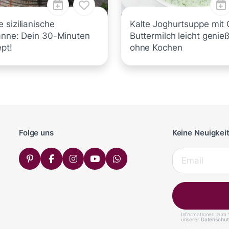
 sizilianische
Kalte Joghurtsuppe mit 
anne: Dein 30-Minuten
Buttermilch leicht genie
ept!
ohne Kochen
Folge uns
Keine Neuigkei
Informationen zum V
unserer
Datenschut