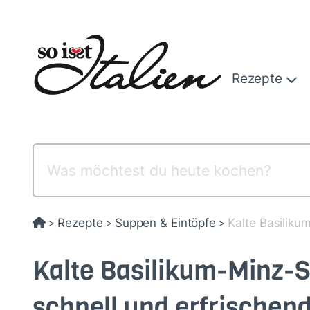
Direkt
zum
Inhalt
Rezepte
Rezepte
Suppen & Eintöpfe
Kalte Basiliku
>
>
>
Kalte Basilikum-Minz-
schnell und erfrischen