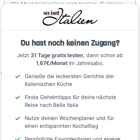
Die Macadamianüsse grob hacken. Zucker in
eine Pfanne geben und goldgelb
karamellisieren lassen. Das Karamell vom Herd
nehmen und die Macadamianüsse
unterrühren. Die Mischung auf einem Bogen
Du hast noch keinen Zugang?
Backpapier verstreichen (Vorsicht heiß!) und
vollständig auskühlen lassen.
Jetzt
31 Tage gratis testen
, dann schon ab
1,67€/Monat
im Jahresabo.
2
Genieße die leckersten Gerichte der
Vanilleschote der Länge nach…
italienischen Küche
Finde Geheimtipps für deine nächste
Reise nach Bella Italia
Deine Notizen
Nutze deinen Wochenplaner und für
einen entspannten Kochalltag
Persönliche Favoritenlisten und eigene