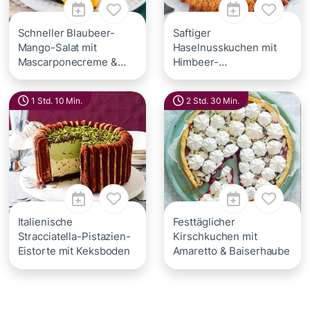
Schneller Blaubeer-
Saftiger
Mango-Salat mit
Haselnusskuchen mit
Mascarponecreme &
Himbeer-
Pistazien-Krokant
Mascarponecreme
einfach gebacken
1 Std. 10 Min.
2 Std. 30 Min.
Italienische
Festtäglicher
Stracciatella-Pistazien-
Kirschkuchen mit
Eistorte mit Keksboden
Amaretto & Baiserhaube