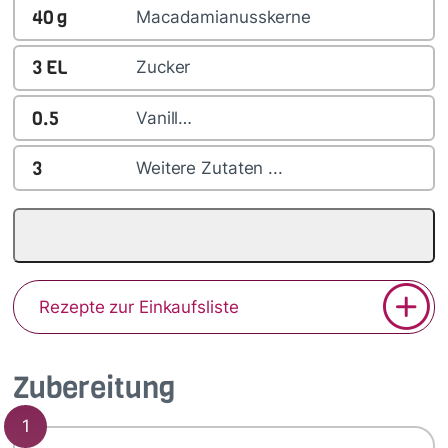
40
g
Macadamianusskerne
3
EL
Zucker
0.5
Vanill…
3
Weitere Zutaten ...
Rezepte zur Einkaufsliste
Zubereitung
1