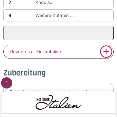
2
Knobla…
9
Weitere Zutaten ...
Rezepte zur Einkaufsliste
Zubereitung
1
Die Auberginen waschen, putzen und in
mundgerechte Würfel schneiden. Diese in
einer Schüssel mit Salz vermengen und kurz
ruhen lassen. Die Fusilli nach Packungsangabe