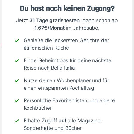
in reichlich kochendem Salzwasser al dente
Du hast noch keinen Zugang?
garen. Den Knoblauch schälen und fein
würfeln. Die Peperoncini waschen, putzen und
Jetzt
31 Tage gratis testen
, dann schon ab
in feine Ringe schneiden.
1,67€/Monat
im Jahresabo.
Genieße die leckersten Gerichte der
2
italienischen Küche
Die Auberginenwürfel abtupfen. In einer…
Finde Geheimtipps für deine nächste
Reise nach Bella Italia
Deine Notizen
Nutze deinen Wochenplaner und für
einen entspannten Kochalltag
Persönliche Favoritenlisten und eigene
Kochbücher
Schreiben
Erhalte Zugriff auf alle Magazine,
Sonderhefte und Bücher