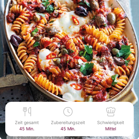
Zeit gesamt
Zubereitungszeit
Schwierigkeit
45 Min.
45 Min.
Mittel
Foto: © StockFood/Stile Italia Edizioni