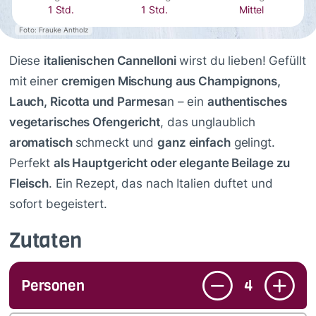
1 Std.
1 Std.
Mittel
Foto: Frauke Antholz
Diese
italienischen Cannelloni
wirst du lieben! Gefüllt
mit einer
cremigen Mischung aus Champignons,
Lauch, Ricotta und Parmesa
n – ein
authentisches
vegetarisches Ofengericht
, das unglaublich
aromatisch
schmeckt und
ganz einfach
gelingt.
Perfekt
als Hauptgericht oder elegante Beilage zu
Fleisch
. Ein Rezept, das nach Italien duftet und
sofort begeistert.
Zutaten
Personen
4