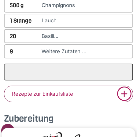
500
g
Champignons
1
Stange
Lauch
20
Basili…
9
Weitere Zutaten ...
Rezepte zur Einkaufsliste
Zubereitung
1