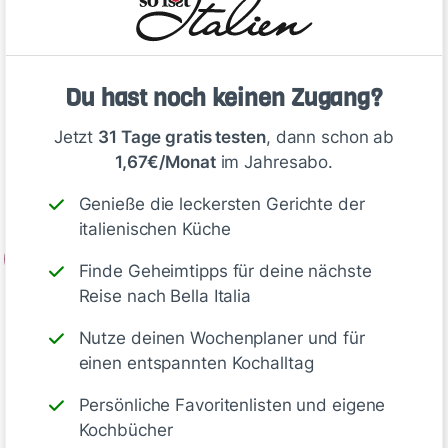
Die Champignons putzen und in Scheiben
schneiden. Den Lauch putzen, waschen und in
Ringe schneiden. Die Basilikumblättchen
waschen, trocken tupfen und hacken. Das Öl in
Du hast noch keinen Zugang?
einer Pfanne erhitzen. Die Champignons darin
Jetzt
31 Tage gratis testen
, dann schon ab
bei großer Hitze scharf anbraten. Den Lauch
1,67€/Monat
im Jahresabo.
dazugeben und kurz andünsten. Abkühlen
lassen.
Genieße die leckersten Gerichte der
italienischen Küche
2
Finde Geheimtipps für deine nächste
Die Cannelloniröllchen ca. 6 Minuten in…
Reise nach Bella Italia
Nutze deinen Wochenplaner und für
einen entspannten Kochalltag
Deine Notizen
Persönliche Favoritenlisten und eigene
Kochbücher