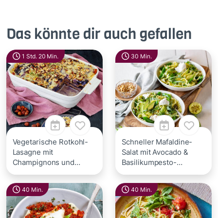
Das könnte dir auch gefallen
1 Std. 20 Min.
30 Min.
Vegetarische Rotkohl-
Schneller Mafaldine-
Lasagne mit
Salat mit Avocado &
Champignons und
Basilikumpesto-
Haselnuss-Topping
Dressing
40 Min.
40 Min.