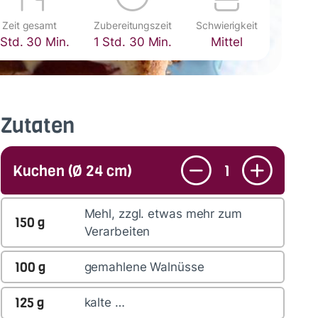
Zeit gesamt
Zubereitungszeit
Schwierigkeit
 Std. 30 Min.
1 Std. 30 Min.
Mittel
Zutaten
Kuchen (Ø 24 cm)
1
Mehl, zzgl. etwas mehr zum
150
g
Verarbeiten
100
g
gemahlene Walnüsse
125
g
kalte …