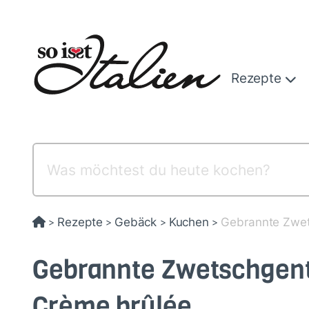
Direkt
zum
Inhalt
Rezepte
Rezepte
Gebäck
Kuchen
Gebrannte Zwet
>
>
>
>
Gebrannte Zwetschgenta
Crème brûlée