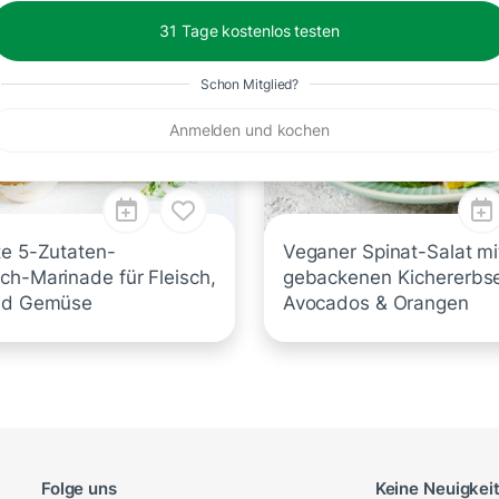
31 Tage kostenlos testen
Schon Mitglied?
Anmelden und kochen
te 5-Zutaten-
Veganer Spinat-Salat mi
ch-Marinade für Fleisch,
gebackenen Kichererbs
nd Gemüse
Avocados & Orangen
Folge uns
Keine Neuigkei