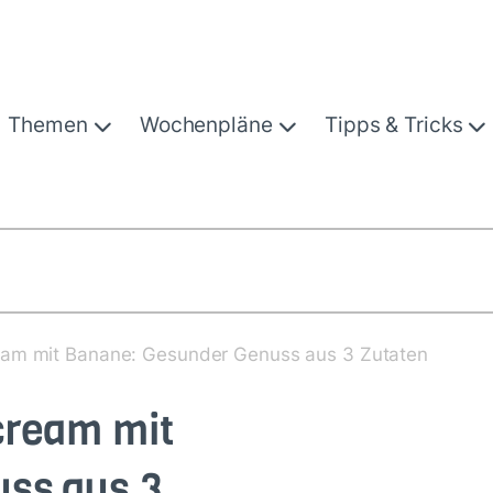
Themen
Wochenpläne
Tipps & Tricks
eam mit Banane: Gesunder Genuss aus 3 Zutaten
cream mit
ss aus 3