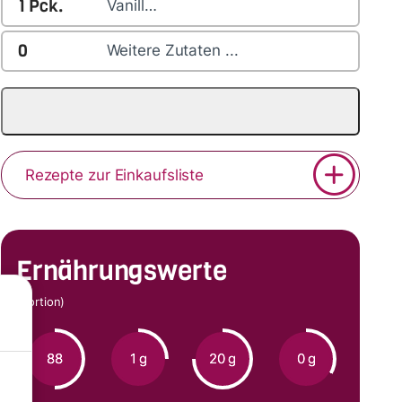
1
Pck.
Vanill…
0
Weitere Zutaten ...
Rezepte zur Einkaufsliste
Ernährungswerte
(Portion)
88
1 g
20 g
0 g