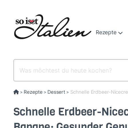
Direkt
zum
Inhalt
Rezepte
Rezepte
Dessert
Schnelle Erdbeer-Nicecr
>
>
>
Schnelle Erdbeer-Nice
Banane: Gesunder Genu