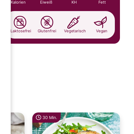
Kalorien
Eiweiß
KH
Fett
Laktosefrei
Glutenfrei
Vegetarisch
Vegan
30 Min.