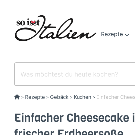
Direkt
zum
Inhalt
Rezepte
Rezepte
Gebäck
Kuchen
Einfacher Chees
>
>
>
>
Einfacher Cheesecake i
frischer Erdbeersoße