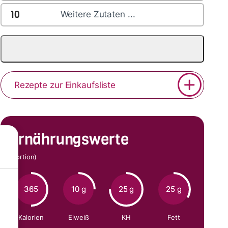
10
Weitere Zutaten ...
Rezepte zur Einkaufsliste
Ernährungswerte
(Portion)
365
10 g
25 g
25 g
Kalorien
Eiweiß
KH
Fett