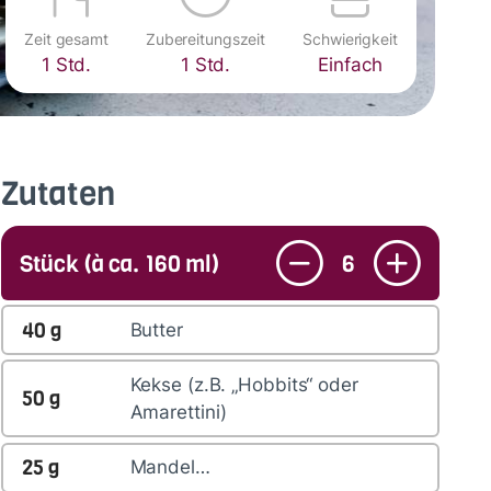
Zeit gesamt
Zubereitungszeit
Schwierigkeit
1 Std.
1 Std.
Einfach
Zutaten
Stück (à ca. 160 ml)
6
40
g
Butter
Kekse (z.B. „Hobbits“ oder
50
g
Amarettini)
25
g
Mandel…