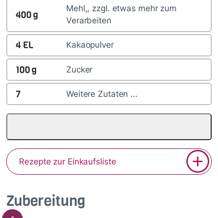
Mehl,, zzgl. etwas mehr zum
400
g
Verarbeiten
4
EL
Kakaopulver
100
g
Zucker
7
Weitere Zutaten ...
Rezepte zur Einkaufsliste
Zubereitung