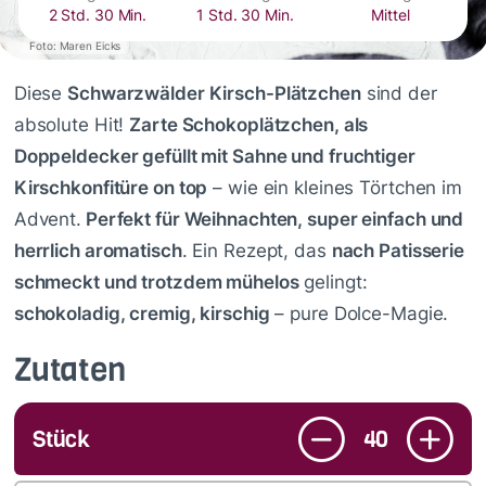
2 Std. 30 Min.
1 Std. 30 Min.
Mittel
Foto: Maren Eicks
Diese
Schwarzwälder Kirsch-Plätzchen
sind der
absolute Hit!
Zarte Schokoplätzchen, als
Doppeldecker gefüllt mit Sahne und fruchtiger
Kirschkonfitüre on top
– wie ein kleines Törtchen im
Advent.
Perfekt für Weihnachten, super einfach und
herrlich aromatisch
. Ein Rezept, das
nach Patisserie
schmeckt und trotzdem mühelos
gelingt:
schokoladig, cremig, kirschig
– pure Dolce-Magie.
Zutaten
Stück
40