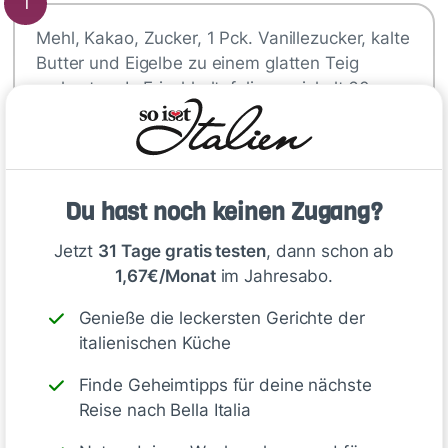
1
Mehl, Kakao, Zucker, 1 Pck. Vanillezucker, kalte
Butter und Eigelbe zu einem glatten Teig
verkneten. In Frischhaltefolie gewickelt 60
Minuten kalt stellen. Backofen auf 160 °C
Umluft vorheizen, zwei Backbleche mit
Backpapier belegen. Teig auf der leicht
bemehlten Arbeitsfläche ca. 3 mm dick
Du hast noch keinen Zugang?
ausrollen. Kreise oder Blumen (Ø ca. 5 cm)
daraus ausstechen, bei der Hälfte der
Jetzt
31 Tage gratis testen
, dann schon ab
Teigkreise zusätzlich mittig ein Loch
1,67€/Monat
im Jahresabo.
ausstechen (Ø ca. 1 cm). Teiglinge auf die
vorbereiteten Bleche setzen und im
Genieße die leckersten Gerichte der
vorgeheizten Ofen 10–12 Minuten backen, ggf.
italienischen Küche
zwischendurch die Bleche tauschen. Die Kekse
Finde Geheimtipps für deine nächste
vollständig auskühlen lassen.
Reise nach Bella Italia