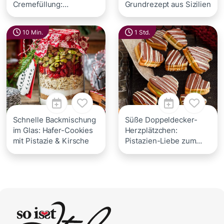
Cremefüllung:
Grundrezept aus Sizilien
Italienisches
Geheimrezept
10 Min.
1 Std.
Schnelle Backmischung
Süße Doppeldecker-
im Glas: Hafer-Cookies
Herzplätzchen:
mit Pistazie & Kirsche
Pistazien-Liebe zum
Valentinstag