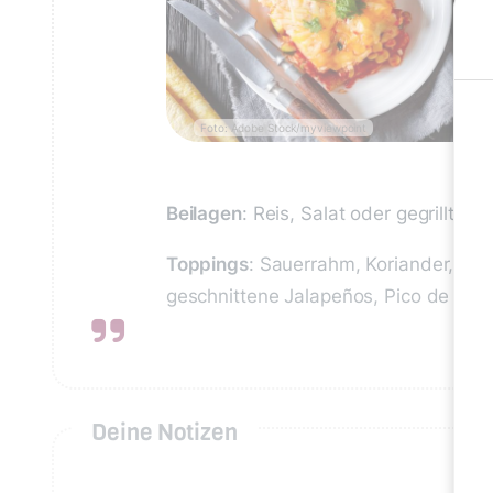
Foto: Adobe Stock/myviewpoint
Beilagen
: Reis, Salat oder gegrillt
Toppings
: Sauerrahm, Koriander, Fr
geschnittene Jalapeños, Pico de Gall
Deine Notizen