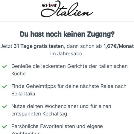
Du hast noch keinen Zugang?
Jetzt
31 Tage gratis testen
, dann schon ab
1,67€/Monat
im Jahresabo.
es Gemüse passen hervorragend dazu.
Genieße die leckersten Gerichte der italienischen
ühlingszwiebeln, Guacamole,
Küche
o.
Finde Geheimtipps für deine nächste Reise nach
Bella Italia
Nutze deinen Wochenplaner und für einen
entspannten Kochalltag
Persönliche Favoritenlisten und eigene
Kochbücher