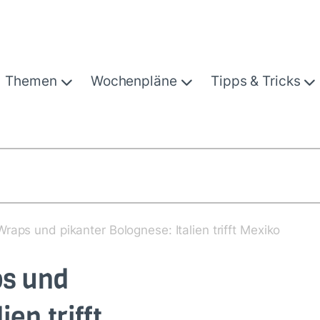
Themen
Wochenpläne
Tipps & Tricks
aps und pikanter Bolognese: Italien trifft Mexiko
ps und
en trifft