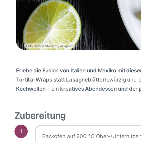
Foto: Adobe Stock/myviewpoint
Erlebe die Fusion von Italien und Mexiko mit dies
Tortilla-Wraps statt Lasagneblättern
,
würzig und p
Kochwelten
– ein
kreatives Abendessen und der p
Zubereitung
1
Backofen auf 200 °C Ober-/Unterhitze 