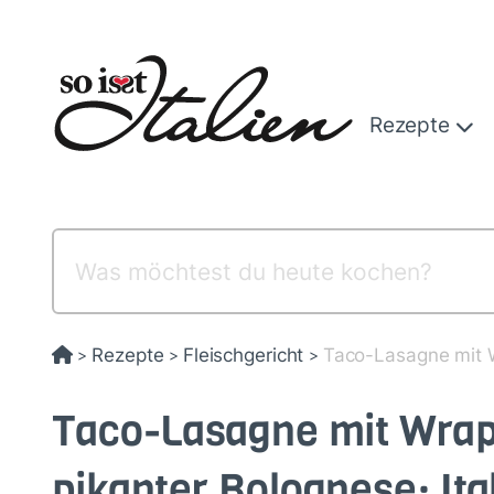
Direkt
zum
Inhalt
Rezepte
Rezepte
Fleischgericht
Taco-Lasagne mit Wr
>
>
>
Taco-Lasagne mit Wra
pikanter Bolognese: Itali