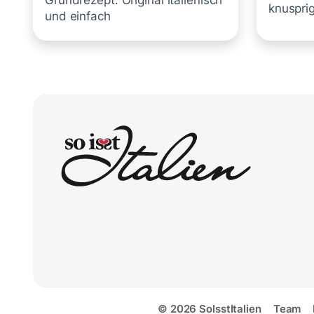
Grundrezept: Original italienisch
knusprig
und einfach
© 2026 SoIsstItalien
Team