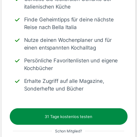
italienischen Küche
langsam bei niedriger Temperatur
schmelzen,
um Klumpen zu
Finde Geheimtipps für deine nächste
vermeiden
.
Reise nach Bella Italia
2.
Rühren
: Regelmäßig umrühren
Nutze deinen Wochenplaner und für
einen entspannten Kochalltag
für eine
gleichmäßige Konsistenz
.
Persönliche Favoritenlisten und eigene
Köstliche
Kochbücher
Variationen für
Erhalte Zugriff auf alle Magazine,
Schokoerdbeeren
Sonderhefte und Bücher
-
Mit Pistazien:
Gehackte Pistazien
auf die noch feuchte Schokolade
31 Tage kostenlos testen
streuen.
Schon Mitglied?
-
Mit Amaretto
: Weiße Schokolade