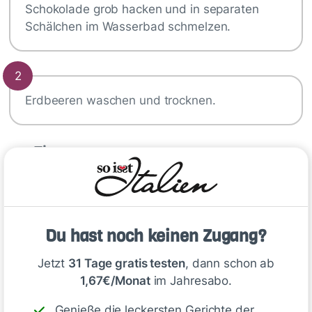
Schokolade grob hacken und in separaten
Schälchen im Wasserbad schmelzen.
2
Erdbeeren waschen und trocknen.
Tipp
Tipps zum
Schmelzen von
Du hast noch keinen Zugang?
Schokolade im
Jetzt
31 Tage gratis testen
, dann schon ab
Wasserbad
1,67€/Monat
im Jahresabo.
1.
Temperatur
: Schokolade
Genieße die leckersten Gerichte der