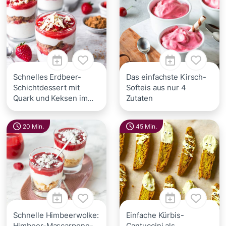
Schnelles Erdbeer-
Das einfachste Kirsch-
Schichtdessert mit
Softeis aus nur 4
Quark und Keksen im
Zutaten
Glas
20 Min.
45 Min.
Schnelle Himbeerwolke:
Einfache Kürbis-
Himbeer-Mascarpone-
Cantuccini als