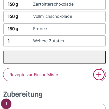
150
g
Zartbitterschokolade
150
g
Vollmilchschokolade
150
g
Erdbee…
1
Weitere Zutaten ...
Rezepte zur Einkaufsliste
Zubereitung
1