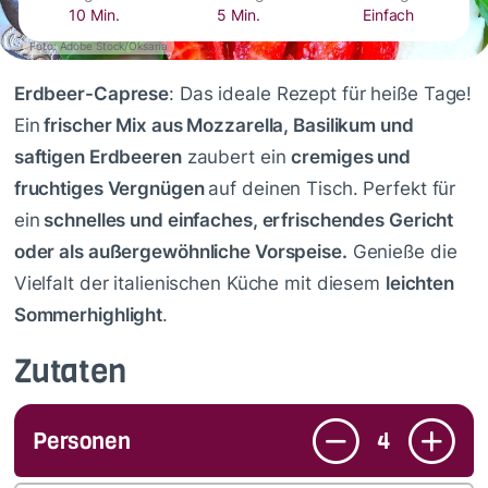
10 Min.
5 Min.
Einfach
Foto: Adobe Stock/Oksana
Erdbeer-Caprese
: Das ideale Rezept für heiße Tage!
Ein
frischer Mix aus Mozzarella, Basilikum und
saftigen Erdbeeren
zaubert ein
cremiges und
fruchtiges Vergnügen
auf deinen Tisch. Perfekt für
ein
schnelles und einfaches, erfrischendes Gericht
oder als außergewöhnliche Vorspeise.
Genieße die
Vielfalt der italienischen Küche mit diesem
leichten
Sommerhighlight
.
Zutaten
Personen
4