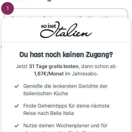
1
Gewaschene Erdbeeren und Basilikumblätter
gleichmäßig auf vier Tellern verteilen.
2
Du hast noch keinen Zugang?
Je Mozzarellascheiben auf die Erdbeeren…
Jetzt
31 Tage gratis testen
, dann schon ab
1,67€/Monat
im Jahresabo.
Tipp
Genieße die leckersten Gerichte der
italienischen Küche
Kirschtomaten
schmecken super
in diesem Caprese-Salat. Für
Finde Geheimtipps für deine nächste
besondere Anlässe toppe ihn mit
Reise nach Bella Italia
gerösteten Pinienkernen
oder
Nutze deinen Wochenplaner und für
ergänze
Feta oder Halloumi
vom