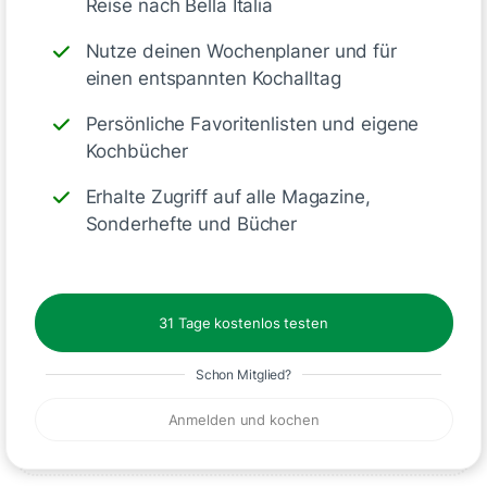
Reise nach Bella Italia
mit einem Sparschäler in dünne
Scheiben schneiden.
Nutze deinen Wochenplaner und für
einen entspannten Kochalltag
2.
2 EL Olivenöl in einer großen
Pfanne erhitzen. Zucchinischeiben
Persönliche Favoritenlisten und eigene
Kochbücher
in die Pfanne geben und 1-2 min
auf jeder Seite braten, bis sie
Erhalte Zugriff auf alle Magazine,
glasig werden und leicht bräunen.
Sonderhefte und Bücher
3.
Zucchinischeiben auf einem
Teller auslegen und mit
31 Tage kostenlos testen
Vinaigrette, Parmesan und
Pistazien- oder Pinienkernen
Schon Mitglied?
garnieren.
Anmelden und kochen