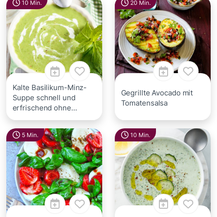
10 Min.
20 Min.
Kalte Basilikum-Minz-
Gegrillte Avocado mit
Suppe schnell und
Tomatensalsa
erfrischend ohne
Kochen
5 Min.
10 Min.