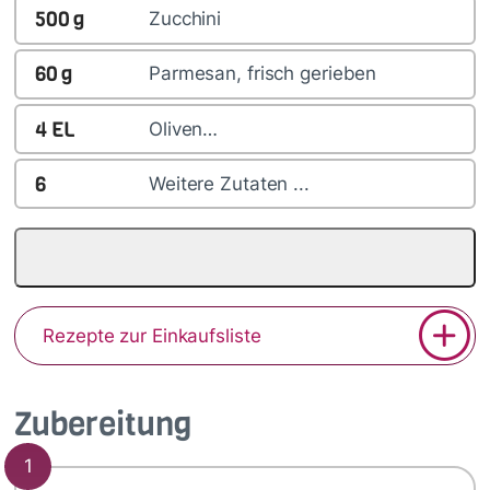
500
g
Zucchini
60
g
Parmesan, frisch gerieben
4
EL
Oliven…
6
Weitere Zutaten ...
Rezepte zur Einkaufsliste
Zubereitung
1