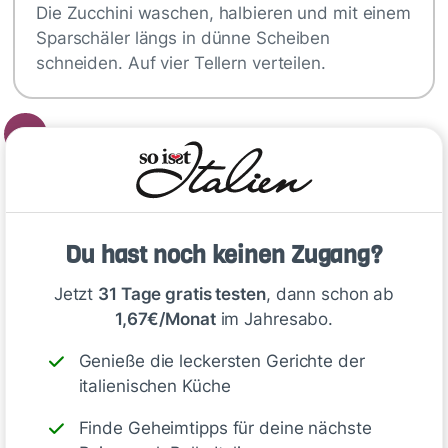
Die Zucchini waschen, halbieren und mit einem
Sparschäler längs in dünne Scheiben
schneiden. Auf vier Tellern verteilen.
2
Olivenöl, Zitronensaft, Zitronenschale…
Tipp
Du hast noch keinen Zugang?
Carpaccio aus
Jetzt
31 Tage gratis testen
, dann schon ab
1,67€/Monat
im Jahresabo.
gebratenen Zucchini
Genieße die leckersten Gerichte der
zubereiten
italienischen Küche
Finde Geheimtipps für deine nächste
1
.Zucchini waschen, halbieren und