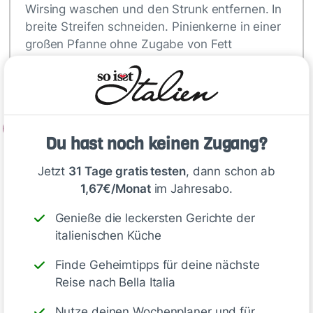
Wirsing waschen und den Strunk entfernen. In
breite Streifen schneiden. Pinienkerne in einer
großen Pfanne ohne Zugabe von Fett
anrösten, dann aus der Pfanne nehmen und
auskühlen lassen.
2
Du hast noch keinen Zugang?
Olivenöl in derselben Pfanne erhitzen…
Jetzt
31 Tage gratis testen
, dann schon ab
1,67€/Monat
im Jahresabo.
Tipp
Genieße die leckersten Gerichte der
italienischen Küche
Statt Weißwein
nimm einfach
Gemüsebrühe!
Finde Geheimtipps für deine nächste
Reise nach Bella Italia
Nutze deinen Wochenplaner und für