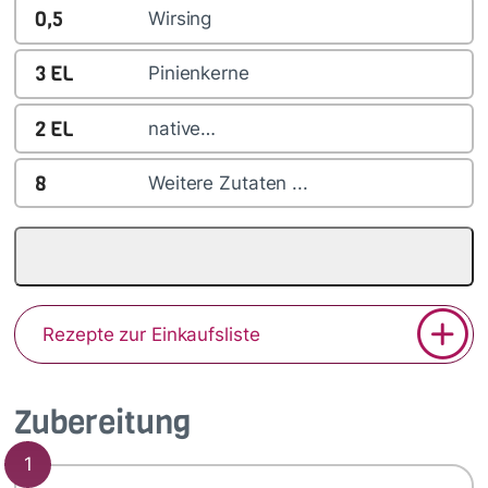
0,5
Wirsing
3
EL
Pinienkerne
2
EL
native…
8
Weitere Zutaten ...
Rezepte zur Einkaufsliste
Zubereitung
1