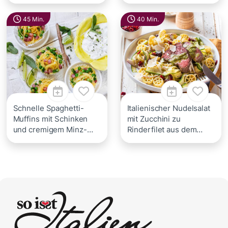
genießen
45 Min.
40 Min.
Schnelle Spaghetti-
Italienischer Nudelsalat
Muffins mit Schinken
mit Zucchini zu
und cremigem Minz-
Rinderfilet aus dem
Limetten-Dip
Backofen