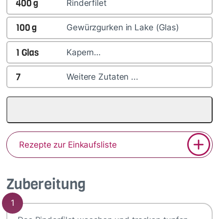
400
g
Rinderfilet
100
g
Gewürzgurken in Lake (Glas)
1
Glas
Kapern…
7
Weitere Zutaten ...
Rezepte zur Einkaufsliste
Zubereitung
1