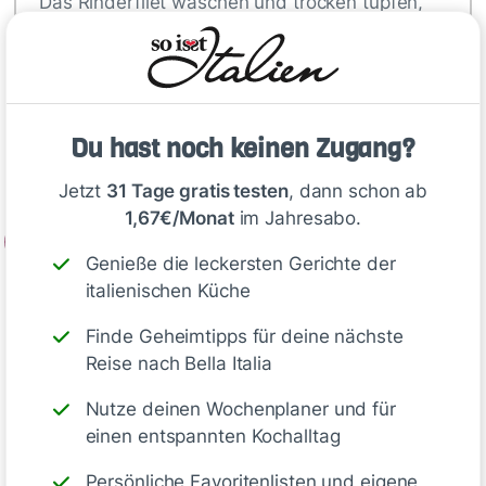
Das Rinderfilet waschen und trocken tupfen,
dann in Frischhaltefolie wickeln und im
Gefrierschrank 50–60 Minuten anfrieren
lassen. Inzwischen die Gewürzgurken sehr fein
würfeln. Die Kapernäpfel gut abtropfen lassen.
Die Frühlingszwiebel waschen, trocken tupfen
Du hast noch keinen Zugang?
und das Hellgrüne sehr fein hacken.
Jetzt
31 Tage gratis testen
, dann schon ab
1,67€/Monat
im Jahresabo.
2
Genieße die leckersten Gerichte der
Für das Dressing Essig mit Senf und…
italienischen Küche
Finde Geheimtipps für deine nächste
Deine Notizen
Reise nach Bella Italia
Nutze deinen Wochenplaner und für
einen entspannten Kochalltag
Persönliche Favoritenlisten und eigene