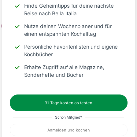
Umluft vorheizen.
Finde Geheimtipps für deine nächste
Reise nach Bella Italia
2
Nutze deinen Wochenplaner und für
einen entspannten Kochalltag
Teig auf einer bemehlten Fläche…
Persönliche Favoritenlisten und eigene
Kochbücher
Tipp
Erhalte Zugriff auf alle Magazine,
Sonderhefte und Bücher
Tarteform
: Verwende eine mit
herausnehmbarem Boden für
einfaches Lösen.
Vegetarisch:
Ersetze Gelatine
31 Tage kostenlos testen
durch 1 TL Agar-Agar.
Beeren-Variante
: Tausche
Schon Mitglied?
Erdbeeren gegen Himbeeren oder
andere Beeren aus.
Anmelden und kochen
Mürbeteig vorbereiten
: Bis zu zwei