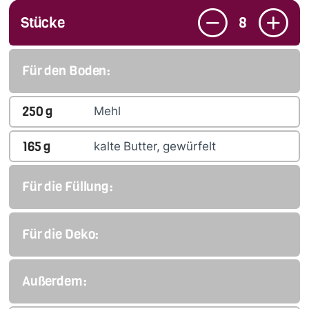
Stücke
8
Für den Boden:
250
g
Mehl
165
g
kalte Butter, gewürfelt
Für die Füllung:
Für die Deko:
Außerdem: