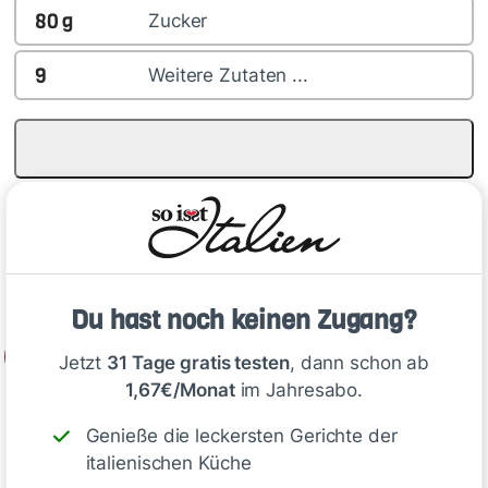
80
g
Zucker
9
Weitere Zutaten ...
Rezepte zur Einkaufsliste
Zubereitung
Du hast noch keinen Zugang?
1
Jetzt
31 Tage gratis testen
, dann schon ab
1,67€/Monat
im Jahresabo.
Für den Mürbeteig: Mehl, Butter, Zucker und
Salz zu einem glatten Teig verkneten. Teig zu
Genieße die leckersten Gerichte der
einer Kugel formen, in Frischhaltefolie wickeln
italienischen Küche
und 30 Minuten kühlen. Backofen auf 160 °C