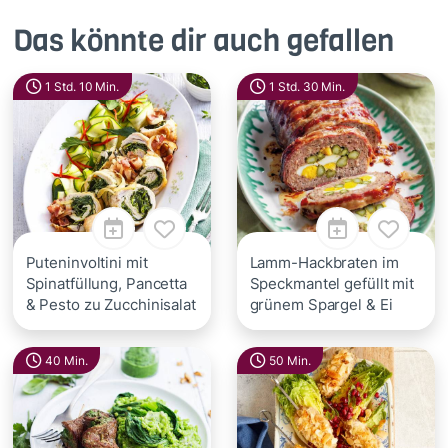
Das könnte dir auch gefallen
1 Std. 10 Min.
1 Std. 30 Min.
Puteninvoltini mit
Lamm-Hackbraten im
Spinatfüllung, Pancetta
Speckmantel gefüllt mit
& Pesto zu Zucchinisalat
grünem Spargel & Ei
40 Min.
50 Min.