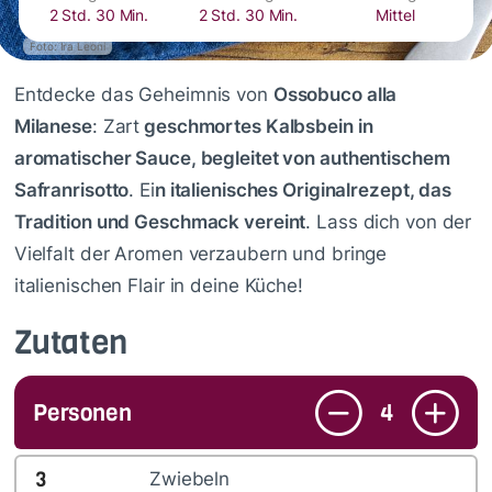
2 Std. 30 Min.
2 Std. 30 Min.
Mittel
Foto: Ira Leoni
Entdecke das Geheimnis von
Ossobuco alla
Milanese
: Zart
geschmortes Kalbsbein in
aromatischer Sauce, begleitet von authentischem
Safranrisotto
. Ei
n italienisches Originalrezept, das
Tradition und Geschmack vereint
. Lass dich von der
Vielfalt der Aromen verzaubern und bringe
italienischen Flair in deine Küche!
Zutaten
Personen
4
3
Zwiebeln