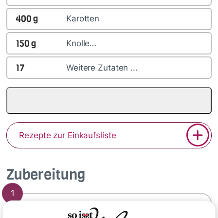
400
g
Karotten
150
g
Knolle…
17
Weitere Zutaten ...
Rezepte zur Einkaufsliste
Zubereitung
1
Den Backofen auf 180 °C Ober-/Unterhitze