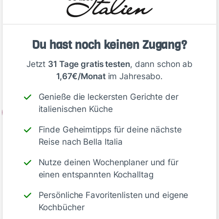
vorheizen. Zwiebeln schälen und in Streifen
schneiden. Karotten und Sellerie ebenfalls
schälen und in Würfel schneiden. Die
Beinscheiben trocken tupfen und mit
Du hast noch keinen Zugang?
Küchengarn in Form binden. Von beiden Seiten
Jetzt
31 Tage gratis testen
, dann schon ab
mit Salz und Pfeffer würzen und im Mehl
1,67€/Monat
im Jahresabo.
wenden.
Genieße die leckersten Gerichte der
italienischen Küche
2
Öl in einem Bräter erhitzen. Die…
Finde Geheimtipps für deine nächste
Reise nach Bella Italia
Nutze deinen Wochenplaner und für
Deine Notizen
einen entspannten Kochalltag
Persönliche Favoritenlisten und eigene
Kochbücher