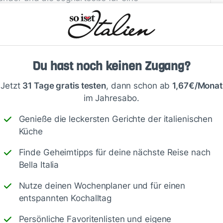
Damit die Zucchini im Ofen nicht zu
ehöhlten Hälften
vor dem Füllen leicht
n
und das austretende Wasser mit
as Ergebnis noch aromatischer!
Du hast noch keinen Zugang?
Jetzt
31 Tage gratis testen
, dann schon ab
1,67€/Monat
im Jahresabo.
Genieße die leckersten Gerichte der italienischen
Küche
Finde Geheimtipps für deine nächste Reise nach
Bella Italia
Schreiben
Nutze deinen Wochenplaner und für einen
entspannten Kochalltag
Persönliche Favoritenlisten und eigene