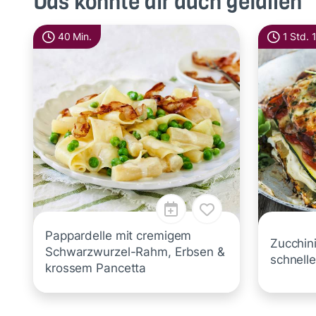
Das könnte dir auch gefallen
40 Min.
1 Std. 
Pappardelle mit cremigem
Zucchin
Schwarzwurzel-Rahm, Erbsen &
schnelle
krossem Pancetta