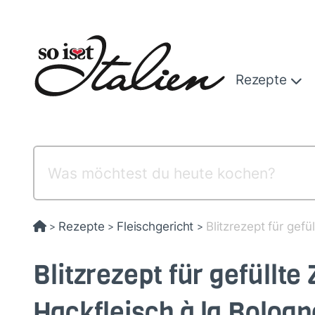
Direkt
zum
Inhalt
Rezepte
Rezepte
Fleischgericht
Blitzrezept für gefü
>
>
>
Blitzrezept für gefüllte
Hackfleisch à la Bolog