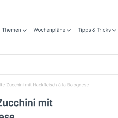
Themen
Wochenpläne
Tipps & Tricks
llte Zucchini mit Hackfleisch à la Bolognese
 Zucchini mit
nese