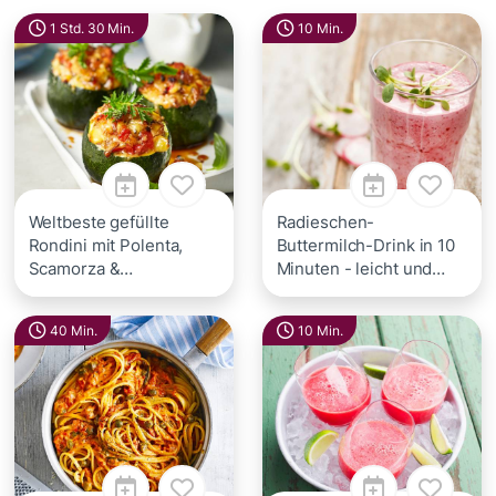
1 Std. 30 Min.
10 Min.
Weltbeste gefüllte
Radieschen-
Rondini mit Polenta,
Buttermilch-Drink in 10
Scamorza &
Minuten - leicht und
Knoblauchsud
erfrischend
40 Min.
10 Min.