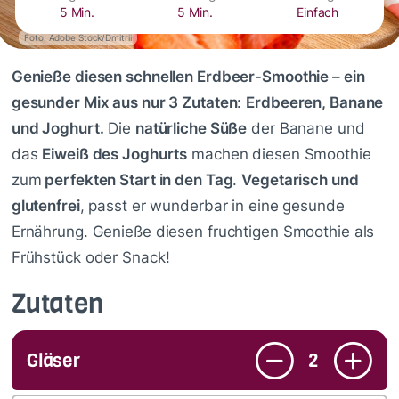
5 Min.
5 Min.
Einfach
Foto: Adobe Stock/Dmitrii
Genieße diesen schnellen Erdbeer-Smoothie – ein
gesunder Mix aus nur 3 Zutaten
:
Erdbeeren, Banane
und Joghurt.
Die
natürliche Süße
der Banane und
das
Eiweiß des Joghurts
machen diesen Smoothie
zum
perfekten Start in den Tag
.
Vegetarisch und
glutenfrei
, passt er wunderbar in eine gesunde
Ernährung. Genieße diesen fruchtigen Smoothie als
Frühstück oder Snack!
Zutaten
Gläser
2