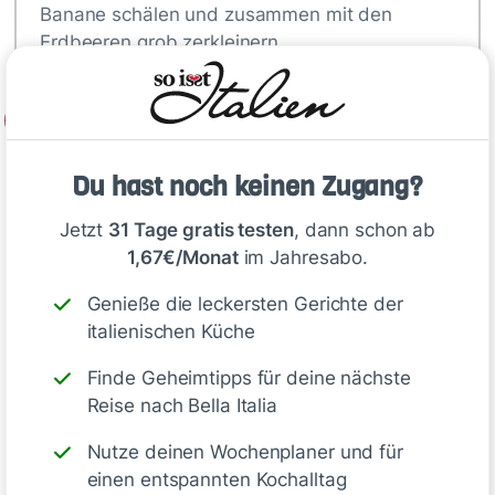
Banane schälen und zusammen mit den
Erdbeeren grob zerkleinern.
2
Alle Zutaten in einen Mixer geben oder…
Du hast noch keinen Zugang?
Jetzt
31 Tage gratis testen
, dann schon ab
Tipp
1,67€/Monat
im Jahresabo.
Leckere Variationen
Genieße die leckersten Gerichte der
italienischen Küche
für deinen Erdbeer-
Finde Geheimtipps für deine nächste
Smoothie
Reise nach Bella Italia
-
Mango-Erdbeer-Smoothie
:
Nutze deinen Wochenplaner und für
Mango statt Banane verwenden.
einen entspannten Kochalltag