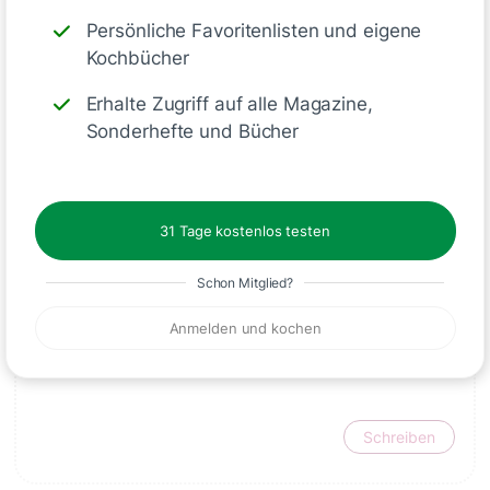
Persönliche Favoritenlisten und eigene
-
Grüner Erdbeer-Smoothie
: Eine
Kochbücher
Handvoll Spinat hinzufügen.
Erhalte Zugriff auf alle Magazine,
-
Erdbeer-Kokos-Smoothie
:
Sonderhefte und Bücher
Kokosmilch statt Joghurt
verwenden.
31 Tage kostenlos testen
Schon Mitglied?
Deine Notizen
Anmelden und kochen
Schreiben