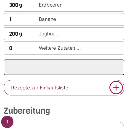
300
g
Erdbeeren
1
Banane
200
g
Joghur…
0
Weitere Zutaten ...
Rezepte zur Einkaufsliste
Zubereitung
1