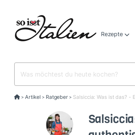
Direkt
zum
Inhalt
Rezepte
Artikel
Ratgeber
Salsiccia: Was ist das? -
>
>
>
Salsiccia