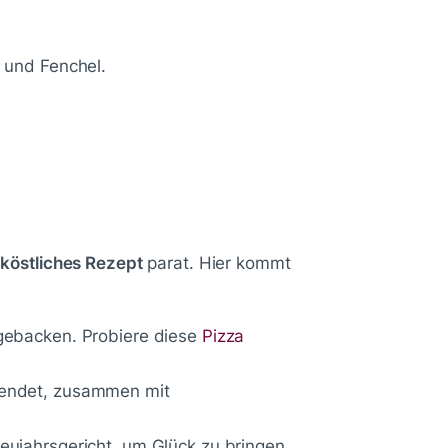
r und Fenchel.
 köstliches Rezept
parat. Hier kommt
d gebacken. Probiere diese
Pizza
rwendet, zusammen mit
Neujahrsgericht, um Glück zu bringen.