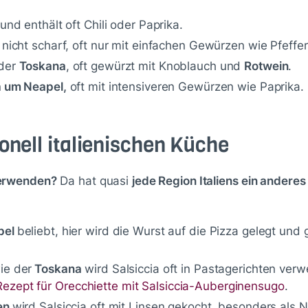
und enthält oft Chili oder Paprika.
nicht scharf, oft nur mit einfachen Gewürzen wie Pfeffe
 der
Toskana
, oft gewürzt mit Knoblauch und
Rotwein
.
n
um Neapel,
oft mit intensiveren Gewürzen wie Paprika.
ionell italienischen Küche
verwenden?
Da hat quasi
jede Region Italiens ein anderes
pel
beliebt, hier wird die Wurst auf die Pizza gelegt un
ie der
Toskana
wird Salsiccia oft in Pastagerichten ve
Rezept für Orecchiette mit Salsiccia-Auberginensugo
.
en
wird Salsiccia oft mit Linsen gekocht, besonders als 