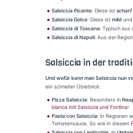
Salsiccia Picante
: Diese ist
scharf
Salsiccia Dolce
: Diese ist
mild
und 
Salsiccia di Toscana
: Typisch aus
Salsiccia di Napoli
: Aus der Regio
Salsiccia in der tradit
Und wofür kann man Salsiccia nun 
ein schneller Überblick:
Pizza Salsiccia
: Besonders in
Nea
bianca mit Salsiccia und Fontina
!
Pasta con Salsiccia
: In Regionen w
Tomatensauce. So wie in diesem
Salsiccia con Lenticchie
: In
Umbri