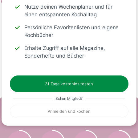
2
Nutze deinen Wochenplaner und für
Restliche Butter in einer Pfanne…
einen entspannten Kochalltag
Persönliche Favoritenlisten und eigene
Deine Notizen
Kochbücher
Erhalte Zugriff auf alle Magazine,
Sonderhefte und Bücher
Schreiben
31 Tage kostenlos testen
Schon Mitglied?
Ernährungswerte
Anmelden und kochen
(Portion)