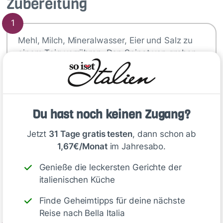
Zubereitung
1
Mehl, Milch, Mineralwasser, Eier und Salz zu
einem Teig verrühren. Den Spinat von groben
Stielen befreien, dann waschen, trocken
schleudern und grob hacken. 1 EL Butter in
einer Pfanne zerlassen, die Zwiebel darin
glasig dünsten. Die Erbsen zugeben und
Du hast noch keinen Zugang?
mitdünsten. Den Spinat zugeben und
zusammenfallen lassen, dann den Frischkäse
Jetzt
31 Tage gratis testen
, dann schon ab
unterrühren und die Mischung mit Muskat, Salz
1,67€/Monat
im Jahresabo.
und Pfeffer abschmecken. Die Masse etwas
abkühlen lassen. Den Backofen auf 200
Genieße die leckersten Gerichte der
Grad/Gas Stufe 6 vorheizen, eine Auflaufform
italienischen Küche
fetten.
Finde Geheimtipps für deine nächste
Reise nach Bella Italia