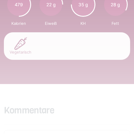
479
22 g
35 g
28 g
Kalorien
Eiweiß
KH
Fett
Vegetarisch
Kommentare