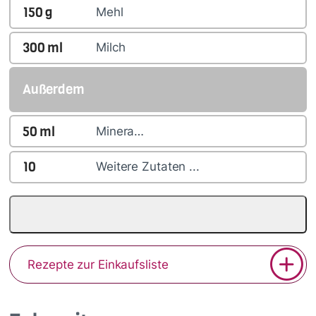
150
g
Mehl
300
ml
Milch
Außerdem
50
ml
Minera…
10
Weitere Zutaten ...
Rezepte zur Einkaufsliste