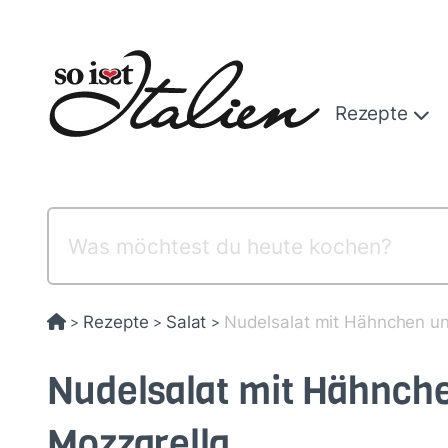
Direkt
zum
Inhalt
Rezepte
Rezepte
Salat
Nudelsalat mit Hähnchen u
>
>
>
Nudelsalat mit Hähnch
Mozzarella