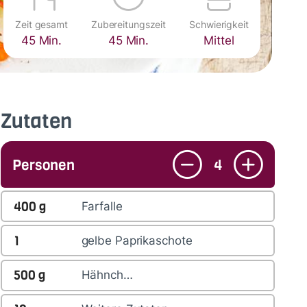
Zeit gesamt
Zubereitungszeit
Schwierigkeit
45 Min.
45 Min.
Mittel
Zutaten
Personen
4
400
g
Farfalle
1
gelbe Paprikaschote
500
g
Hähnch…