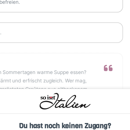
befreien.
…
eißen Sommertagen warme Suppe essen?
rmt und erfrischt zugleich. Wer mag,
n gerösteten Croûtons aus altbackenem
Du hast noch keinen Zugang?