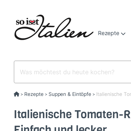
Direkt
zum
Inhalt
Rezepte
Rezepte
Suppen & Eintöpfe
Italienische T
>
>
>
Italienische Tomaten-
Einfach und lecker