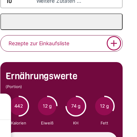
10
Weitere Zutaten ...
Rezepte zur Einkaufsliste
Ernährungswerte
(Portion)
442
12 g
74 g
12 g
Kalorien
Eiweiß
KH
Fett