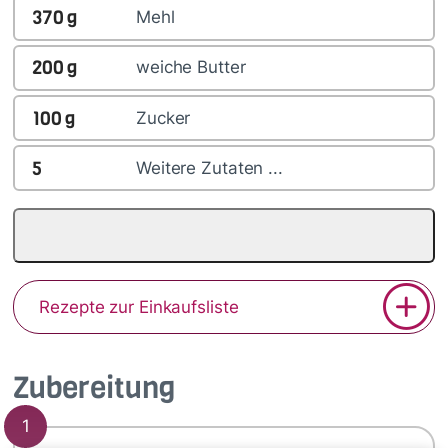
370
g
Mehl
200
g
weiche Butter
100
g
Zucker
5
Weitere Zutaten ...
Rezepte zur Einkaufsliste
Zubereitung
1