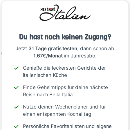
Mehl, Butter, Zucker, Vanillezucker, 1 Ei sowie
Salz in einer Rührschüssel zu einem glatten
Teig verkneten. Diesen zu einer Kugel formen,
in Frischhaltefolie gewickelt ca. 60 Minuten
kalt stellen.
Du hast noch keinen Zugang?
Jetzt
31 Tage gratis testen
, dann schon ab
2
1,67€/Monat
im Jahresabo.
Den Backofen auf 160 °C Umluft…
Genieße die leckersten Gerichte der
italienischen Küche
Deine Notizen
Finde Geheimtipps für deine nächste
Reise nach Bella Italia
Nutze deinen Wochenplaner und für
einen entspannten Kochalltag
Schreiben
Persönliche Favoritenlisten und eigene