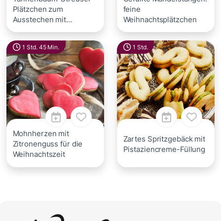
Plätzchen zum
feine
Ausstechen mit
Weihnachtsplätzchen
Aprikose
1 Std. 45 Min.
1 Std.
Mohnherzen mit
Zartes Spritzgebäck mit
Zitronenguss für die
Pistaziencreme-Füllung
Weihnachtszeit