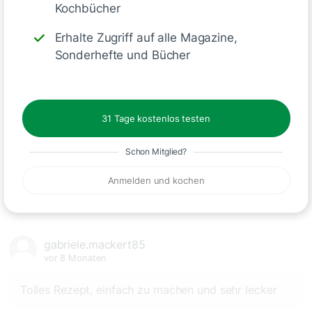
Kochbücher
Erhalte Zugriff auf alle Magazine,
Kommentare
(1)
Sonderhefte und Bücher
31 Tage kostenlos testen
Schon Mitglied?
🙂
Speichern
1500
Anmelden und kochen
gabriele.mackert85
vor 8 Monaten
Tolles Rezept, einfach zu machen und sehr lecker