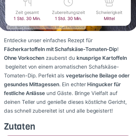
Zeit gesamt
Zubereitungszeit
Schwierigkeit
1 Std. 30 Min.
1 Std. 30 Min.
Mittel
Foto: Getty Images/iStock/Getty Images Plus/brebca
Entdecke unser einfaches Rezept für
Fächerkartoffeln mit Schafskäse-Tomaten-Dip
!
Ohne Vorkochen
zauberst du
knusprige Kartoffeln
begleitet von einem aromatischen Schafskäse-
Tomaten-Dip. Perfekt als
vegetarische Beilage oder
gesundes Mittagessen
. Ein echter
Hingucker für
festliche Anlässe
und Gäste. Bringe Vielfalt auf
deinen Teller und genieße dieses köstliche Gericht,
das schnell zubereitet ist und alle begeistert!
Zutaten