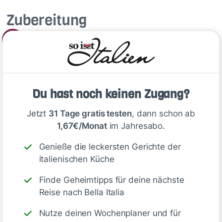
Zubereitung
1
Backofen auf 200 °C Ober-/Unterhitze
vorheizen. Kartoffeln gut waschen, mit einem
scharfen Messer in kleinen Abständen ein-,
Du hast noch keinen Zugang?
aber nicht durchschneiden und auf ein mit
Backpapier belegtes Backblech setzen.
Jetzt
31 Tage gratis testen
, dann schon ab
Rosmarin waschen und trocken schütteln. Die
1,67€/Monat
im Jahresabo.
Zweige grob zerpflücken. Butter schmelzen
und die Kartoffeln mit etwa der Hälfte davon
Genieße die leckersten Gerichte der
bestreichen. Kartoffeln mit Rosmarin
italienischen Küche
bestreuen und im vorgeheizten Ofen in 50–60
Finde Geheimtipps für deine nächste
Minuten goldbraun backen, dabei
Reise nach Bella Italia
zwischendurch mit der übrigen Butter
bestreichen.
Nutze deinen Wochenplaner und für