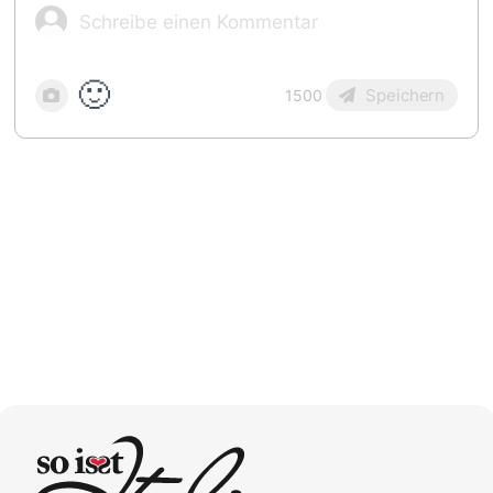
🙂
Speichern
1500