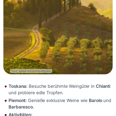
Foto: Adobe Stock/Mike Mareen
Toskana:
Besuche berühmte Weingüter in
Chianti
und probiere edle Tropfen.
Piemont:
Genieße exklusive Weine wie
Barolo
und
Barbaresco
.
Aktivitäten: