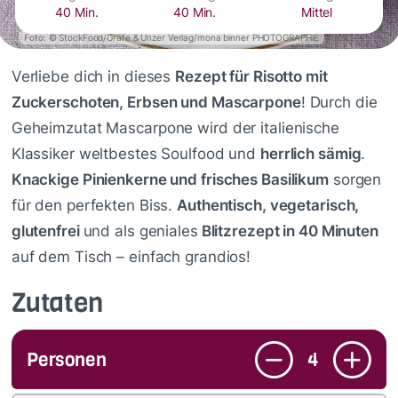
40 Min.
40 Min.
Mittel
Foto: © StockFood/Gräfe & Unzer Verlag/mona binner PHOTOGRAPHIE
Verliebe dich in dieses
Rezept für Risotto mit
Zuckerschoten, Erbsen und Mascarpone
! Durch die
Geheimzutat Mascarpone wird der italienische
Klassiker weltbestes Soulfood und
herrlich sämig
.
Knackige Pinienkerne und frisches Basilikum
sorgen
für den perfekten Biss.
Authentisch, vegetarisch,
glutenfrei
und als geniales
Blitzrezept in 40 Minuten
auf dem Tisch – einfach grandios!
Zutaten
Personen
4