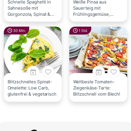
Schnelle Spaghetti in
Weiße Pinsa aus
Sahnesoße mit
Sauerteig mit
Gorgonzola, Spinat &
Frühlingsgemüse,
Nuss-Crunch
Ricotta & Burrata
30 Min.
1 Std.
Blitzschnelles Spinat-
Weltbeste Tomaten-
Omelette: Low Carb,
Ziegenkäse-Tarte:
glutenfrei & vegetarisch
Blitzschnell vom Blech!