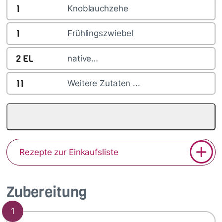
1
Knoblauchzehe
1
Frühlingszwiebel
2
EL
native…
11
Weitere Zutaten ...
Rezepte zur Einkaufsliste
Zubereitung
1