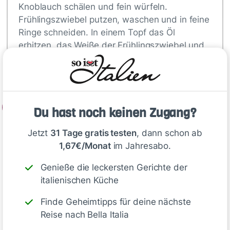
Knoblauch schälen und fein würfeln.
Frühlingszwiebel putzen, waschen und in feine
Ringe schneiden. In einem Topf das Öl
erhitzen, das Weiße der Frühlingszwiebel und
den Knoblauch darin bei mittlerer Hitze glasig
dünsten.
2
Du hast noch keinen Zugang?
Den Risottoreis kurz mitdünsten, alles…
Jetzt
31 Tage gratis testen
, dann schon ab
1,67€/Monat
im Jahresabo.
Tipp
Genieße die leckersten Gerichte der
italienischen Küche
Das Geheimnis der unglaublichen
Finde Geheimtipps für deine nächste
Cremigkeit dieses Risottos liegt in
Reise nach Bella Italia
der Verwendung von
Mascarpone