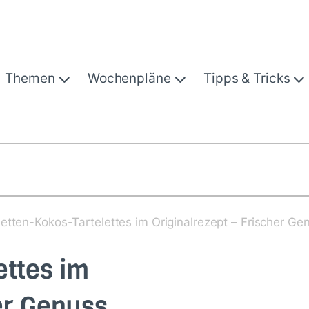
Themen
Wochenpläne
Tipps & Tricks
etten-Kokos-Tartelettes im Originalrezept – Frischer Ge
ettes im
er Genuss