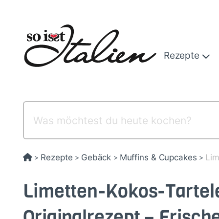
Direkt
zum
Inhalt
Rezepte
Rezepte
Gebäck
Muffins & Cupcakes
Lim
>
>
>
>
Limetten-Kokos-Tartel
Originalrezept – Frisch