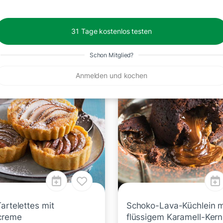
31 Tage kostenlos testen
Schon Mitglied?
.
40 Min.
Anmelden und kochen
artelettes mit
Schoko-Lava-Küchlein m
creme
flüssigem Karamell-Kern