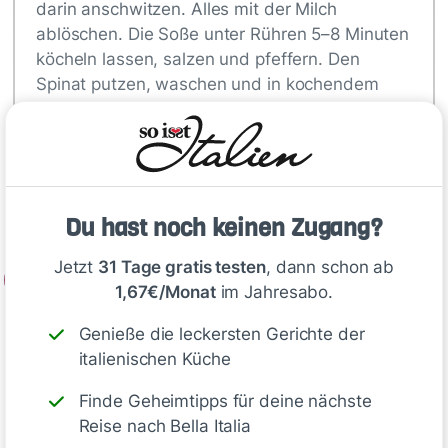
darin anschwitzen. Alles mit der Milch
ablöschen. Die Soße unter Rühren 5–8 Minuten
köcheln lassen, salzen und pfeffern. Den
Spinat putzen, waschen und in kochendem
Salzwasser 2–3 Minuten blanchieren.
Abgießen, abschrecken, ausdrücken und
hacken. Zwiebel und Peperoncino in 1 EL
heißer Butter andünsten. Spinat dazugeben,
salzen und pfeffern.
Du hast noch keinen Zugang?
Jetzt
31 Tage gratis testen
, dann schon ab
2
1,67€/Monat
im Jahresabo.
Backofen auf 200 °C Ober-/Unterhitze…
Genieße die leckersten Gerichte der
italienischen Küche
Tipp
Finde Geheimtipps für deine nächste
Reise nach Bella Italia
Der Name ist Programm: Ricotta