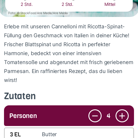
2 Std.
2 Std.
Mittel
Foto: © StockFood/Are Media/Are Media
Erlebe mit unseren Cannelloni mit Ricotta-Spinat-
Füllung den Geschmack von Italien in deiner Küche!
Frischer Blattspinat und Ricotta in perfekter
Harmonie, bedeckt von einer intensiven
Tomatensoße und abgerundet mit frisch geriebenem
Parmesan. Ein raffiniertes Rezept, das du lieben
wirst!
Zutaten
Personen
4
3
EL
Butter